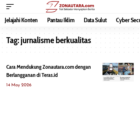
Jelajahi Konten
Pantau Iklim
Data Sulut
Cyber Secu
Tag:
jurnalisme berkualitas
Cara Mendukung Zonautara.com dengan
Berlangganan di Teras.id
REHAT
14 May 2026