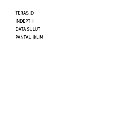
TERAS.ID
REHAT
INDEPTH
PERJALANAN
DATA SULUT
ARTIKEL
PANTAU IKLIM
PERSONA
KEAMANAN DIGITAL
ORANG SULUT
INFO KAPAL
ZONADATA
ZONAPEDIA
SULUTPEDIA
Redaksi
Network
Kelurahan Mongkonai, Kecamatan
PANTAU24.COM
Mongkonai Barat, Kotamobagu,
TENTANGPUAN.COM
Sulawesi Utara
TERASMANADO.COM
Email:
KELASBELAJAR.ORG
redaksi@zonautara.com