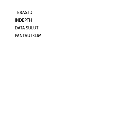
TERAS.ID
REHAT
INDEPTH
PERJALANAN
DATA SULUT
ARTIKEL
PANTAU IKLIM
PERSONA
KEAMANAN DIGITAL
ORANG SULUT
INFO KAPAL
ZONADATA
ZONAPEDIA
SULUTPEDIA
Redaksi
Network
Kelurahan Mongkonai, Kecamatan
PANTAU24.COM
Mongkonai Barat, Kotamobagu,
TENTANGPUAN.COM
Sulawesi Utara
TERASMANADO.COM
Email:
KELASBELAJAR.ORG
redaksi@zonautara.com