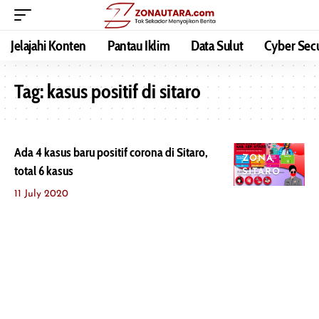
Jelajahi Konten
Pantau Iklim
Data Sulut
Cyber Secu
Tag:
kasus positif di sitaro
Ada 4 kasus baru positif corona di Sitaro,
ZONA
total 6 kasus
SITARO
11 July 2020