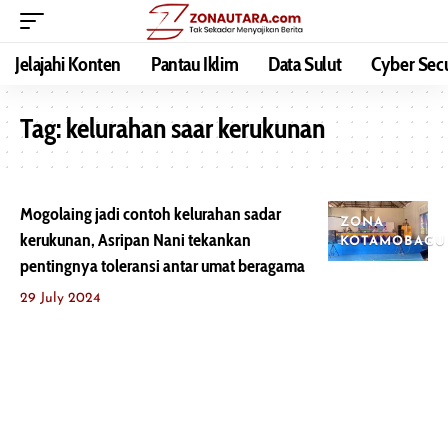
Jelajahi Konten
Pantau Iklim
Data Sulut
Cyber Secu
Tag:
kelurahan saar kerukunan
Mogolaing jadi contoh kelurahan sadar
ZONA
kerukunan, Asripan Nani tekankan
KOTAMOBAGU
pentingnya toleransi antar umat beragama
29 July 2024