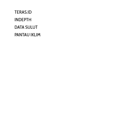
TERAS.ID
REHAT
INDEPTH
PERJALANAN
DATA SULUT
ARTIKEL
PANTAU IKLIM
PERSONA
KEAMANAN DIGITAL
ORANG SULUT
INFO KAPAL
ZONADATA
ZONAPEDIA
SULUTPEDIA
Redaksi
Network
Kelurahan Mongkonai, Kecamatan
PANTAU24.COM
Mongkonai Barat, Kotamobagu,
TENTANGPUAN.COM
Sulawesi Utara
TERASMANADO.COM
Email:
KELASBELAJAR.ORG
redaksi@zonautara.com