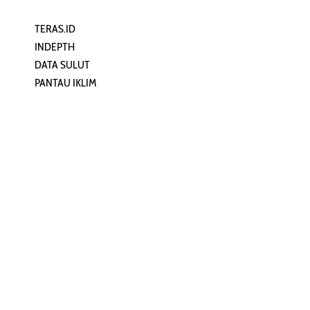
TERAS.ID
REHAT
INDEPTH
PERJALANAN
DATA SULUT
ARTIKEL
PANTAU IKLIM
PERSONA
KEAMANAN DIGITAL
ORANG SULUT
INFO KAPAL
ZONADATA
ZONAPEDIA
SULUTPEDIA
Redaksi
Network
Kelurahan Mongkonai, Kecamatan
PANTAU24.COM
Mongkonai Barat, Kotamobagu,
TENTANGPUAN.COM
Sulawesi Utara
TERASMANADO.COM
Email:
KELASBELAJAR.ORG
redaksi@zonautara.com