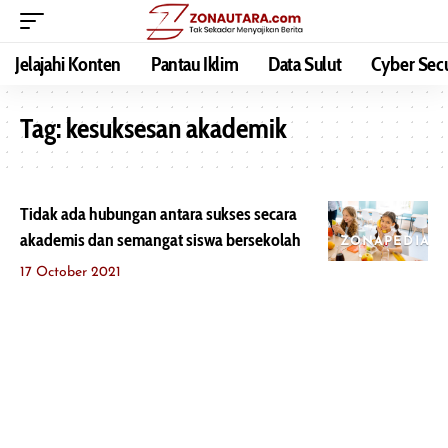
Jelajahi Konten
Pantau Iklim
Data Sulut
Cyber Secu
Tag:
kesuksesan akademik
Tidak ada hubungan antara sukses secara
akademis dan semangat siswa bersekolah
ZONAPEDIA
17 October 2021