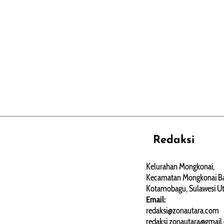
Redaksi
REHAT
PERJALANAN
ARTIKEL
Kelurahan Mongkonai,
Kecamatan Mongkonai Ba
PERSONA
Kotamobagu, Sulawesi Ut
Email:
redaksi@zonautara.com
redaksi.zonautara@gmail