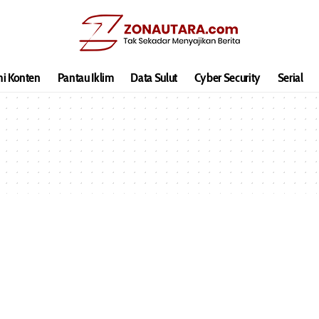
hi Konten
Pantau Iklim
Data Sulut
Cyber Security
Serial