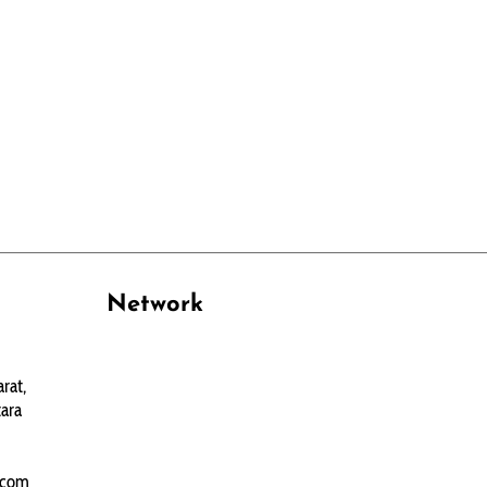
Network
PANTAU24.COM
rat,
TENTANGPUAN.COM
ara
TERASMANADO.COM
KELASBELAJAR.ORG
.com