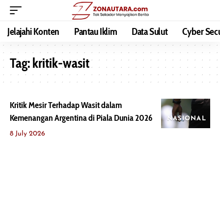
Jelajahi Konten
Pantau Iklim
Data Sulut
Cyber Secu
Tag:
kritik-wasit
Kritik Mesir Terhadap Wasit dalam
Kemenangan Argentina di Piala Dunia 2026
NASIONAL
8 July 2026