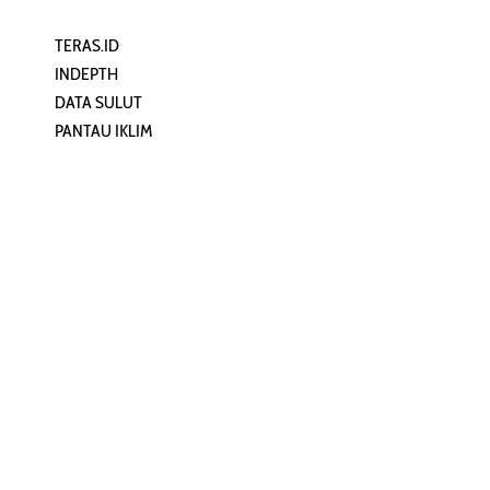
TERAS.ID
REHAT
INDEPTH
PERJALANAN
DATA SULUT
ARTIKEL
PANTAU IKLIM
PERSONA
KEAMANAN DIGITAL
ORANG SULUT
INFO KAPAL
ZONADATA
ZONAPEDIA
SULUTPEDIA
Redaksi
Network
Kelurahan Mongkonai, Kecamatan
PANTAU24.COM
Mongkonai Barat, Kotamobagu,
TENTANGPUAN.COM
Sulawesi Utara
TERASMANADO.COM
Email:
KELASBELAJAR.ORG
redaksi@zonautara.com