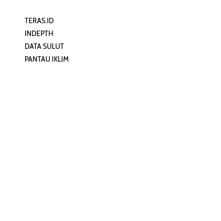
TERAS.ID
REHAT
INDEPTH
PERJALANAN
DATA SULUT
ARTIKEL
PANTAU IKLIM
PERSONA
KEAMANAN DIGITAL
ORANG SULUT
INFO KAPAL
ZONADATA
ZONAPEDIA
SULUTPEDIA
Redaksi
Network
Kelurahan Mongkonai, Kecamatan
PANTAU24.COM
Mongkonai Barat, Kotamobagu,
TENTANGPUAN.COM
Sulawesi Utara
TERASMANADO.COM
Email:
KELASBELAJAR.ORG
redaksi@zonautara.com