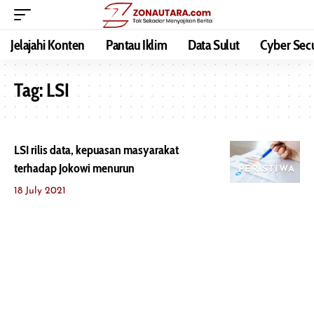
Jelajahi Konten
Pantau Iklim
Data Sulut
Cyber Secu
Tag:
LSI
LSI rilis data, kepuasan masyarakat
terhadap Jokowi menurun
PERISTIWA
18 July 2021