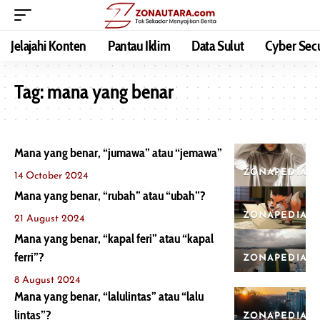
Jelajahi Konten
Pantau Iklim
Data Sulut
Cyber Secu
Tag:
mana yang benar
Mana yang benar, “jumawa” atau “jemawa”
ZONAPEDIA
14 October 2024
Mana yang benar, “rubah” atau “ubah”?
ZONAPEDIA
21 August 2024
Mana yang benar, “kapal feri” atau “kapal
ferri”?
ZONAPEDIA
8 August 2024
Mana yang benar, “lalulintas” atau “lalu
lintas”?
ZONAPEDIA