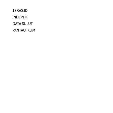
TERAS.ID
REHAT
INDEPTH
PERJALANAN
DATA SULUT
ARTIKEL
PANTAU IKLIM
PERSONA
KEAMANAN DIGITAL
ORANG SULUT
INFO KAPAL
ZONADATA
ZONAPEDIA
SULUTPEDIA
Redaksi
Network
Kelurahan Mongkonai, Kecamatan
PANTAU24.COM
Mongkonai Barat, Kotamobagu,
TENTANGPUAN.COM
Sulawesi Utara
TERASMANADO.COM
Email:
KELASBELAJAR.ORG
redaksi@zonautara.com