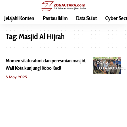
Jelajahi Konten
Pantau Iklim
Data Sulut
Cyber Secu
Tag:
Masjid Al Hijrah
Momen silaturahmi dan peresmian masjid,
ZONA
Wali Kota kunjungi Kobo Kecil
KOTAMOBAGU
8 May 2025