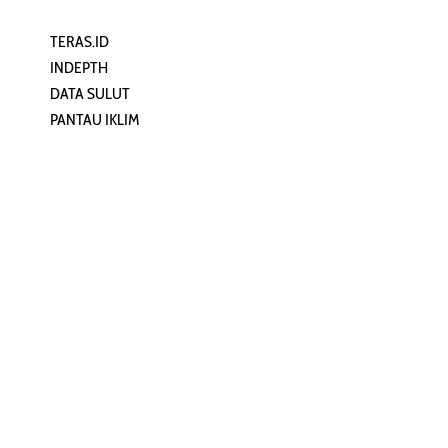
TERAS.ID
REHAT
INDEPTH
PERJALANAN
DATA SULUT
ARTIKEL
PANTAU IKLIM
PERSONA
KEAMANAN DIGITAL
ORANG SULUT
INFO KAPAL
ZONADATA
ZONAPEDIA
SULUTPEDIA
Redaksi
Network
Kelurahan Mongkonai, Kecamatan
PANTAU24.COM
Mongkonai Barat, Kotamobagu,
TENTANGPUAN.COM
Sulawesi Utara
TERASMANADO.COM
Email:
KELASBELAJAR.ORG
redaksi@zonautara.com