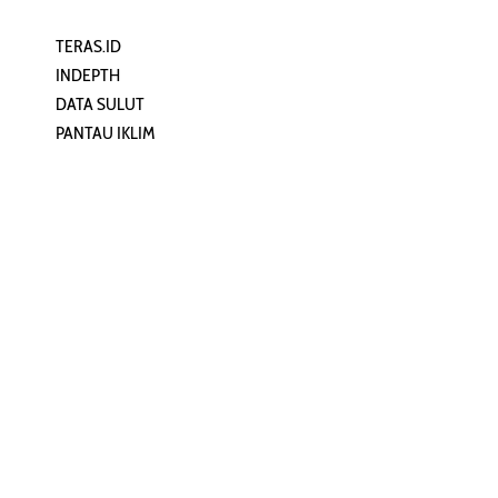
TERAS.ID
REHAT
INDEPTH
PERJALANAN
DATA SULUT
ARTIKEL
PANTAU IKLIM
PERSONA
KEAMANAN DIGITAL
ORANG SULUT
INFO KAPAL
ZONADATA
ZONAPEDIA
SULUTPEDIA
Redaksi
Network
Kelurahan Mongkonai, Kecamatan
PANTAU24.COM
Mongkonai Barat, Kotamobagu,
TENTANGPUAN.COM
Sulawesi Utara
TERASMANADO.COM
Email:
KELASBELAJAR.ORG
redaksi@zonautara.com