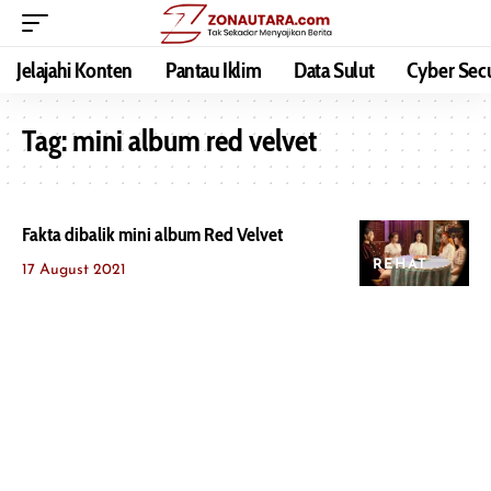
Jelajahi Konten
Pantau Iklim
Data Sulut
Cyber Secu
Tag:
mini album red velvet
Fakta dibalik mini album Red Velvet
REHAT
17 August 2021