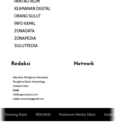
PANTAU IKLIM
PERSONA
KEAMANAN DIGITAL
ORANG SULUT
INFO KAPAL
ZONADATA
ZONAPEDIA
SULUTPEDIA
Redaksi
Network
Kelurahan Mongkonai, Kecamatan
PANTAU24.COM
Mongkonai Barat, Kotamobagu,
TENTANGPUAN.COM
Sulawesi Utara
TERASMANADO.COM
Email:
KELASBELAJAR.ORG
redaksi@zonautara.com
redaksi.zonautara@gmail.com
Tentang Kami
REDAKSI
Pedoman Media Siber
Kode Etik Jurn