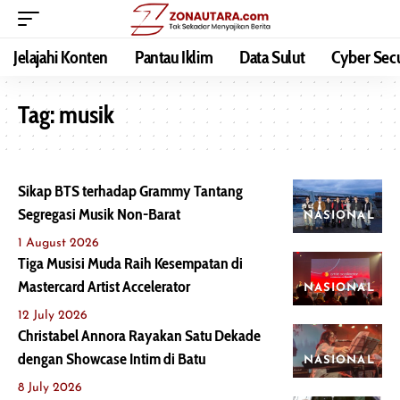
Jelajahi Konten
Pantau Iklim
Data Sulut
Cyber Secu
Tag:
musik
Sikap BTS terhadap Grammy Tantang
Segregasi Musik Non-Barat
NASIONAL
1 August 2026
Tiga Musisi Muda Raih Kesempatan di
Mastercard Artist Accelerator
NASIONAL
12 July 2026
Christabel Annora Rayakan Satu Dekade
dengan Showcase Intim di Batu
NASIONAL
8 July 2026