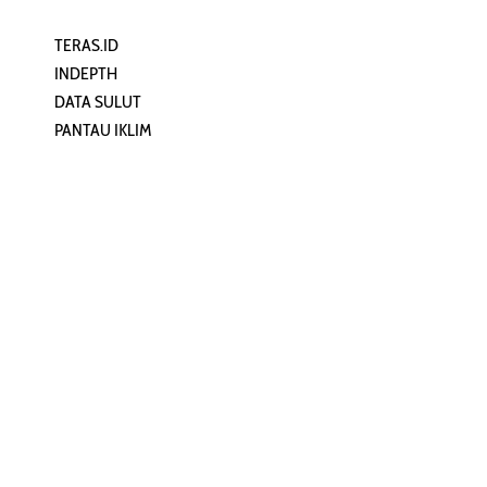
TERAS.ID
REHAT
INDEPTH
PERJALANAN
DATA SULUT
ARTIKEL
PANTAU IKLIM
PERSONA
KEAMANAN DIGITAL
ORANG SULUT
INFO KAPAL
ZONADATA
ZONAPEDIA
SULUTPEDIA
Redaksi
Network
Kelurahan Mongkonai, Kecamatan
PANTAU24.COM
Mongkonai Barat, Kotamobagu,
TENTANGPUAN.COM
Sulawesi Utara
TERASMANADO.COM
Email:
KELASBELAJAR.ORG
redaksi@zonautara.com