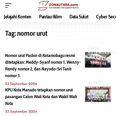
Jelajahi Konten
Pantau Iklim
Data Sulut
Cyber Secu
Tag:
nomor urut
ZONA
KOTAMOBAGU
Nomor urut Paslon di Kotamobagu resmi
PILKADA
ditetapkan: Meddy-Syarif nomor 1, Wenny-
2024
Rendy nomor 2, dan Nayodo-Sri Tanti
nomor 3
KABAR
23 September 2024
SULUT
KPU Kota Manado tetapkan nomor urut
PILKADA
pasangan Calon Wali Kota dan Wakil Wali
2024
Kota
23 September 2024