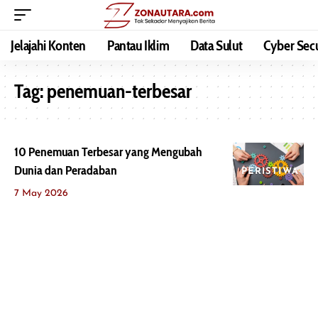
Jelajahi Konten
Pantau Iklim
Data Sulut
Cyber Secu
Tag:
penemuan-terbesar
10 Penemuan Terbesar yang Mengubah
Dunia dan Peradaban
PERISTIWA
7 May 2026