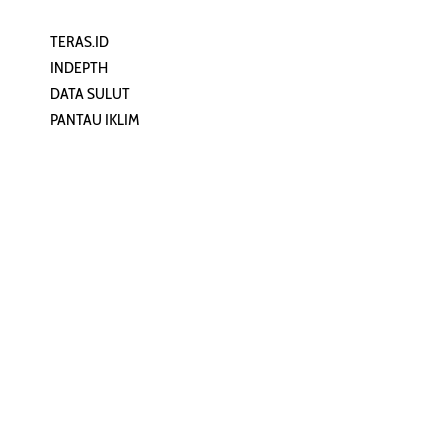
TERAS.ID
REHAT
INDEPTH
PERJALANAN
DATA SULUT
ARTIKEL
PANTAU IKLIM
PERSONA
KEAMANAN DIGITAL
ORANG SULUT
INFO KAPAL
ZONADATA
ZONAPEDIA
SULUTPEDIA
Redaksi
Network
Kelurahan Mongkonai, Kecamatan
PANTAU24.COM
Mongkonai Barat, Kotamobagu,
TENTANGPUAN.COM
Sulawesi Utara
TERASMANADO.COM
Email:
KELASBELAJAR.ORG
redaksi@zonautara.com