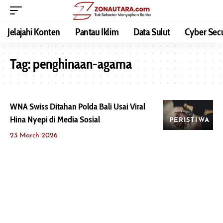
Jelajahi Konten
Pantau Iklim
Data Sulut
Cyber Secu
Tag:
penghinaan-agama
WNA Swiss Ditahan Polda Bali Usai Viral
Hina Nyepi di Media Sosial
PERISTIWA
23 March 2026