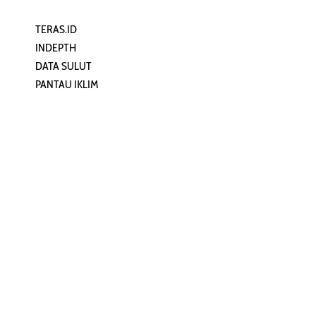
TERAS.ID
REHAT
INDEPTH
PERJALANAN
DATA SULUT
ARTIKEL
PANTAU IKLIM
PERSONA
KEAMANAN DIGITAL
ORANG SULUT
INFO KAPAL
ZONADATA
ZONAPEDIA
SULUTPEDIA
Redaksi
Network
Kelurahan Mongkonai, Kecamatan
PANTAU24.COM
Mongkonai Barat, Kotamobagu,
TENTANGPUAN.COM
Sulawesi Utara
TERASMANADO.COM
Email:
KELASBELAJAR.ORG
redaksi@zonautara.com