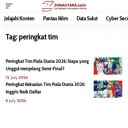
Jelajahi Konten
Pantau Iklim
Data Sulut
Cyber Secu
Tag:
peringkat tim
PIALA
Peringkat Tim Piala Dunia 2026: Siapa yang
DUNIA
Unggul menjelang Semi-Final?
2026
12 July 2026
PIALA
Peringkat Kekuatan Tim Piala Dunia 2026:
DUNIA
Inggris Naik Daftar
2026
8 July 2026