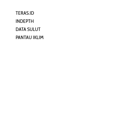
TERAS.ID
REHAT
INDEPTH
PERJALANAN
DATA SULUT
ARTIKEL
PANTAU IKLIM
PERSONA
KEAMANAN DIGITAL
ORANG SULUT
INFO KAPAL
ZONADATA
ZONAPEDIA
SULUTPEDIA
Redaksi
Network
Kelurahan Mongkonai, Kecamatan
PANTAU24.COM
Mongkonai Barat, Kotamobagu,
TENTANGPUAN.COM
Sulawesi Utara
TERASMANADO.COM
Email:
KELASBELAJAR.ORG
redaksi@zonautara.com