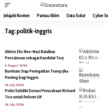
Jelajahi Konten
Pantau Iklim
Data Sulut
Cyber Se
Tag:
politik-inggris
Aktivis Eks Neo-Nazi Batalkan
Pencalonan sebagai Kandidat Tory
NASIONAL
6 August 2026
Burnham Siap Peringatkan Trump Jika
Penting bagi Inggris
NASIONAL
26 July 2026
Polisi Selidiki Donasi Perusahaan Richard
Tice untuk Reform UK
NASIONAL
26 July 2026