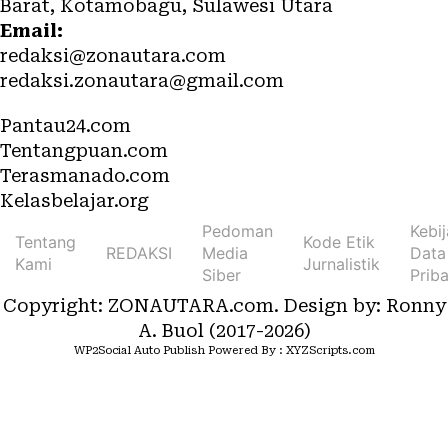
Barat, Kotamobagu, Sulawesi Utara
Email:
redaksi@zonautara.com
redaksi.zonautara@gmail.com
Network
Pantau24.com
Tentangpuan.com
Terasmanado.com
Kelasbelajar.org
Pedoman
Kebi
Tentang
Kode Etik
REDAKSI
Media
Data
Kami
Jurnalistik
Siber
Priba
Copyright: ZONAUTARA.com. Design by: Ronny
A. Buol (2017-2026)
WP2Social Auto Publish
Powered By :
XYZScripts.com