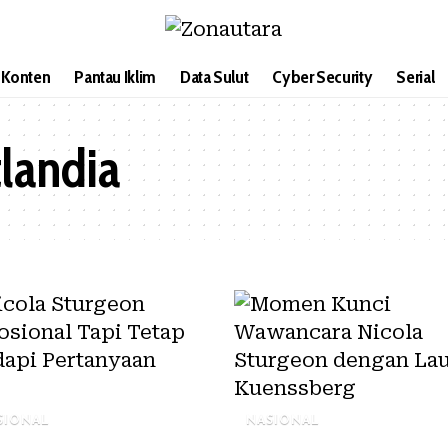
i Konten
Pantau Iklim
Data Sulut
Cyber Security
Serial
tlandia
SIONAL
NASIONAL