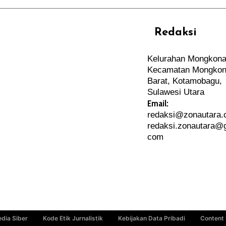
Redaksi
REHAT
PERJALANAN
Kelurahan Mongkona
ARTIKEL
Kecamatan Mongkon
PERSONA
Barat, Kotamobagu,
Sulawesi Utara
Email:
redaksi@zonautara
redaksi.zonautara@g
com
dia Siber
Kode Etik Jurnalistik
Kebijakan Data Pribadi
Content