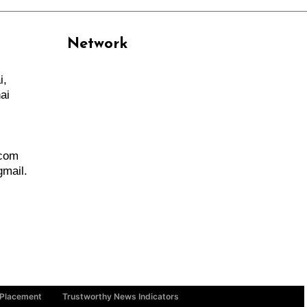
Network
i,
PANTAU24.COM
ai
TENTANGPUAN.COM
TERASMANADO.COM
KELASBELAJAR.ORG
.com
mail.
 Placement
Trustworthy News Indicators