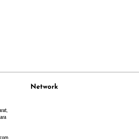
Network
PANTAU24.COM
rat,
TENTANGPUAN.COM
ara
TERASMANADO.COM
KELASBELAJAR.ORG
.com