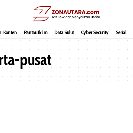
hi Konten
Pantau Iklim
Data Sulut
Cyber Security
Serial
rta-pusat