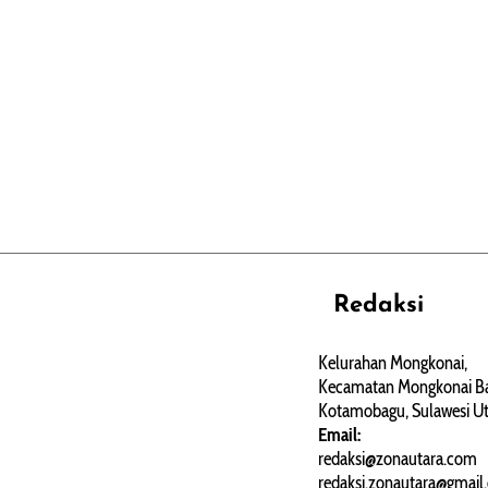
Redaksi
REHAT
PERJALANAN
ARTIKEL
Kelurahan Mongkonai,
Kecamatan Mongkonai Ba
PERSONA
Kotamobagu, Sulawesi Ut
Email:
redaksi@zonautara.com
redaksi.zonautara@gmail