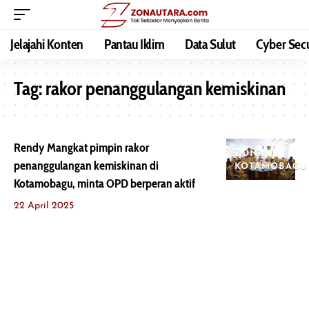
Jelajahi Konten
Pantau Iklim
Data Sulut
Cyber Secu
Tag:
rakor penanggulangan kemiskinan
Rendy Mangkat pimpin rakor
ZONA
penanggulangan kemiskinan di
KOTAMOBAGU
Kotamobagu, minta OPD berperan aktif
22 April 2025