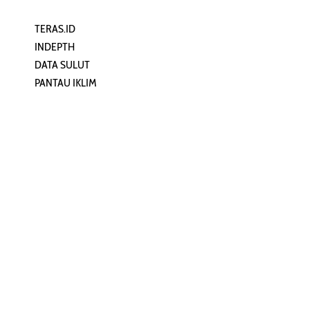
TERAS.ID
REHAT
INDEPTH
PERJALANAN
DATA SULUT
ARTIKEL
PANTAU IKLIM
PERSONA
KEAMANAN DIGITAL
ORANG SULUT
INFO KAPAL
ZONADATA
ZONAPEDIA
SULUTPEDIA
Redaksi
Network
Kelurahan Mongkonai, Kecamatan
PANTAU24.COM
Mongkonai Barat, Kotamobagu,
TENTANGPUAN.COM
Sulawesi Utara
TERASMANADO.COM
Email:
KELASBELAJAR.ORG
redaksi@zonautara.com