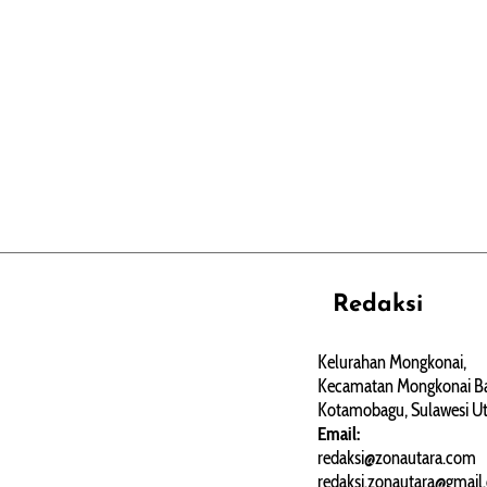
Redaksi
REHAT
PERJALANAN
ARTIKEL
Kelurahan Mongkonai,
Kecamatan Mongkonai Ba
PERSONA
Kotamobagu, Sulawesi Ut
Email:
redaksi@zonautara.com
redaksi.zonautara@gmail