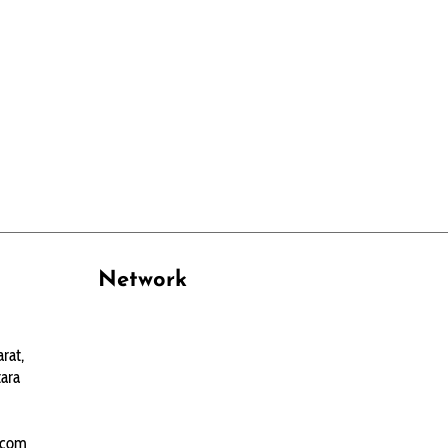
Network
PANTAU24.COM
rat,
TENTANGPUAN.COM
ara
TERASMANADO.COM
KELASBELAJAR.ORG
.com