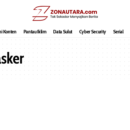
hi Konten
Pantau Iklim
Data Sulut
Cyber Security
Serial
sker