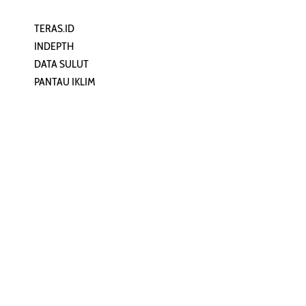
TERAS.ID
REHAT
INDEPTH
PERJALANAN
DATA SULUT
ARTIKEL
PANTAU IKLIM
PERSONA
KEAMANAN DIGITAL
ORANG SULUT
INFO KAPAL
ZONADATA
ZONAPEDIA
SULUTPEDIA
Redaksi
Network
Kelurahan Mongkonai, Kecamatan
PANTAU24.COM
Mongkonai Barat, Kotamobagu,
TENTANGPUAN.COM
Sulawesi Utara
TERASMANADO.COM
Email:
KELASBELAJAR.ORG
redaksi@zonautara.com