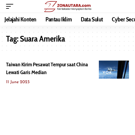
Jelajahi Konten
Pantau Iklim
Data Sulut
Cyber Secu
Tag:
Suara Amerika
Taiwan Kirim Pesawat Tempur saat China
Lewati Garis Median
VOA
11 June 2023