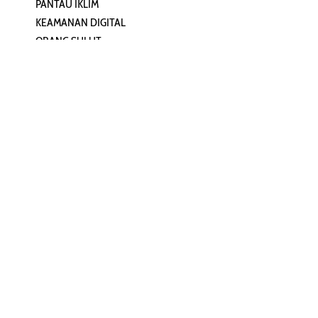
PANTAU IKLIM
PERSONA
KEAMANAN DIGITAL
ORANG SULUT
INFO KAPAL
ZONADATA
ZONAPEDIA
SULUTPEDIA
Redaksi
Network
Kelurahan Mongkonai, Kecamatan
PANTAU24.COM
Mongkonai Barat, Kotamobagu,
TENTANGPUAN.COM
Sulawesi Utara
TERASMANADO.COM
Email:
KELASBELAJAR.ORG
redaksi@zonautara.com
redaksi.zonautara@gmail.com
Tentang Kami
REDAKSI
Pedoman Media Siber
Kode Etik Jurn