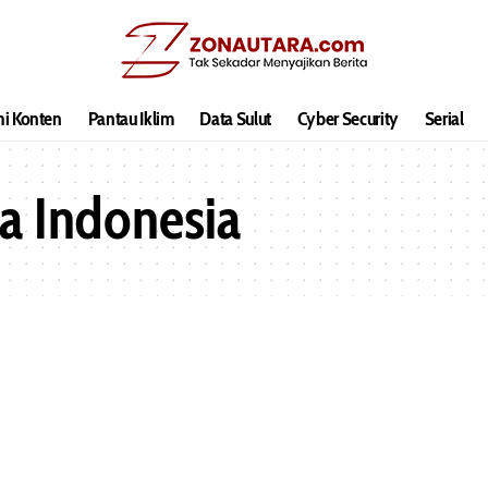
hi Konten
Pantau Iklim
Data Sulut
Cyber Security
Serial
a Indonesia