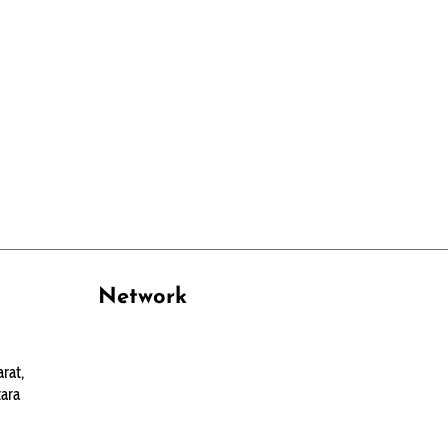
Network
PANTAU24.COM
rat,
TENTANGPUAN.COM
ara
TERASMANADO.COM
KELASBELAJAR.ORG