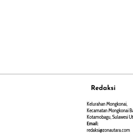
Redaksi
REHAT
PERJALANAN
ARTIKEL
Kelurahan Mongkonai,
Kecamatan Mongkonai Ba
PERSONA
Kotamobagu, Sulawesi Ut
Email:
redaksi@zonautara.com