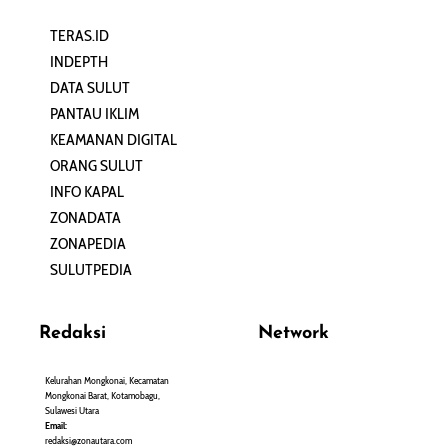
TERAS.ID
REHAT
INDEPTH
PERJALANAN
DATA SULUT
ARTIKEL
PANTAU IKLIM
PERSONA
KEAMANAN DIGITAL
ORANG SULUT
INFO KAPAL
ZONADATA
ZONAPEDIA
SULUTPEDIA
Redaksi
Network
Kelurahan Mongkonai, Kecamatan
PANTAU24.COM
Mongkonai Barat, Kotamobagu,
TENTANGPUAN.COM
Sulawesi Utara
TERASMANADO.COM
Email:
KELASBELAJAR.ORG
redaksi@zonautara.com