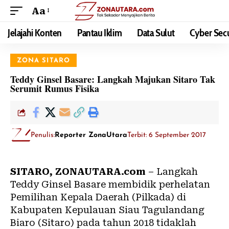
Aa
Jelajahi Konten
Pantau Iklim
Data Sulut
Cyber Secu
ZONA SITARO
Teddy Ginsel Basare: Langkah Majukan Sitaro Tak
Serumit Rumus Fisika
Penulis:
Reporter ZonaUtara
Terbit: 6 September 2017
SITARO, ZONAUTARA.com
– Langkah
Teddy Ginsel Basare membidik perhelatan
Pemilihan Kepala Daerah (Pilkada) di
Kabupaten Kepulauan Siau Tagulandang
Biaro (Sitaro) pada tahun 2018 tidaklah