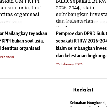
MPROV SULUT
PEMPROV SULUT
DPRD SUL
or Mailangkay tegaskan
Pemprov dan DPRD Sulu
KPPI bukan soal usia,
sepakati RTRW 2026-20
 identitas organisasi
klaim seimbangkan inves
dan kelestarian lingkung
arch 2026
25 February 2026
Redaksi
REHAT
PERJALANAN
ARTIKEL
Kelurahan Mongkonai,