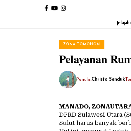
Jelajah
ZONA TOMOHON
Pelayanan Rum
Penulis:
Christo Senduk
Te
MANADO,
ZONAUTARA
DPRD Sulawesi Utara (S
Sulut harus banyak ber
Hal ini, menurut Legoh,