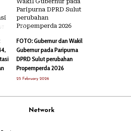
UT
FOTO
t
FOTO: Gubernur dan Wakil
44,
Gubernur pada Paripurna
tasi
DPRD Sulut perubahan
an
Propemperda 2026
25 February 2026
Network
PANTAU24.COM