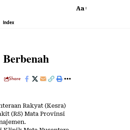
Aa
Index
s Berbenah
Share
hteraan Rakyat (Kesra)
it (RS) Mata Provinsi
najemen.
i Klinik Mata Nusantara