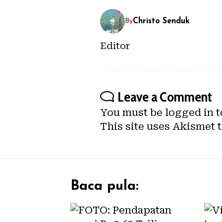
Christo Senduk
By
Editor
Leave a Comment
You must be
logged in
t
This site uses Akismet 
Baca pula: