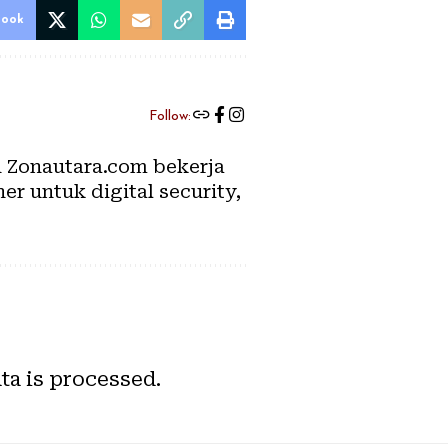
book
Follow:
an Zonautara.com bekerja
er untuk digital security,
a is processed.