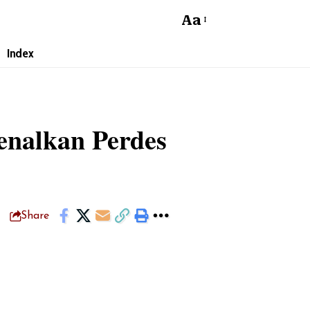
Aa
Font
Resizer
Index
enalkan Perdes
Share