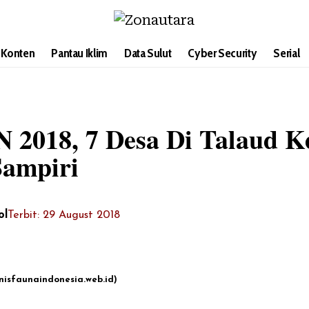
i Konten
Pantau Iklim
Data Sulut
Cyber Security
Serial
 2018, 7 Desa Di Talaud K
Sampiri
ol
Terbit: 29 August 2018
enisfaunaindonesia.web.id)