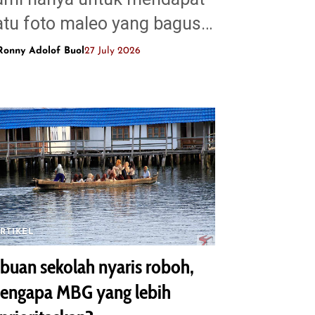
atu foto maleo yang bagus…
Ronny Adolof Buol
27 July 2026
RTIKEL
ibuan sekolah nyaris roboh,
engapa MBG yang lebih