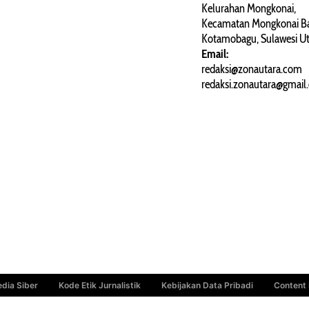
ARTIKEL
Kelurahan Mongkonai,
Kecamatan Mongkonai Ba
PERSONA
Kotamobagu, Sulawesi Ut
Email:
redaksi@zonautara.com
redaksi.zonautara@gmail
dia Siber
Kode Etik Jurnalistik
Kebijakan Data Pribadi
Content