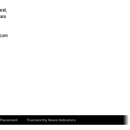
PANTAU24.COM
rat,
TENTANGPUAN.COM
ara
TERASMANADO.COM
KELASBELAJAR.ORG
.com
 Placement
Trustworthy News Indicators