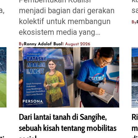
a,
s
menjadi bagian dari gerakan
kolektif untuk membangun
By
ekosistem media yang…
By
Ronny Adolof Buol
1 August 2026
PERSONA
A
Dari lantai tanah di Sangihe,
R
sebuah kisah tentang mobilitas
m