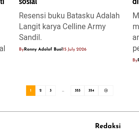
ti
sosial
di
Resensi buku Batasku Adalah
M
Langit karya Celline Army
m
Sandil.
a
p
al
By
Ronny Adolof Buol
15 July 2026
By
1
2
3
…
353
354
Redaksi
REHAT
PERJALANAN