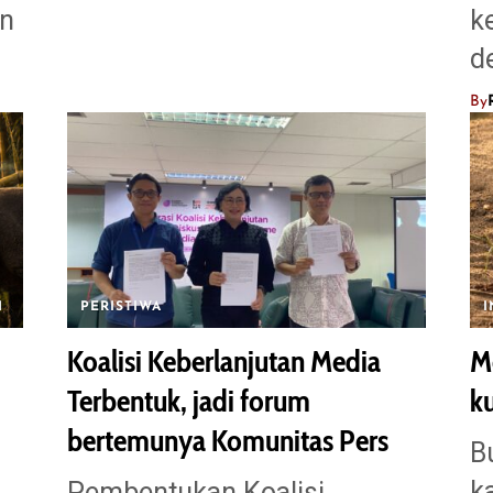
an
k
d
By
I
PERISTIWA
Koalisi Keberlanjutan Media
M
Terbentuk, jadi forum
k
bertemunya Komunitas Pers
B
k
Pembentukan Koalisi