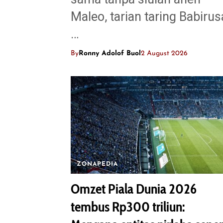
Maleo, tarian taring Babirus
…
By
Ronny Adolof Buol
2 August 2026
ZONAPEDIA
Omzet Piala Dunia 2026
tembus Rp300 triliun: