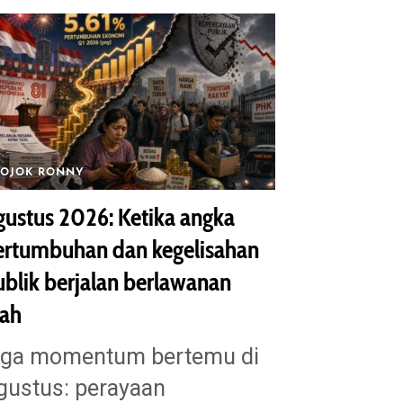
POJOK RONNY
gustus 2026: Ketika angka
ertumbuhan dan kegelisahan
ublik berjalan berlawanan
rah
iga momentum bertemu di
gustus: perayaan