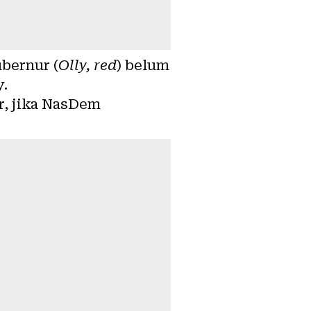
ubernur (
Olly, red
) belum
y.
r, jika NasDem