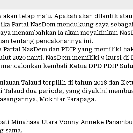
ya akan tetap maju. Apakah akan dilantik ata
jika Partai NasDem mendukung saya sebagai 
 seraya menambahkan ia akan meyakinkan Na
han tentang pencalonannya ini.
ya Partai NasDem dan PDIP yang memiliki ha
ut 2020 nanti. NasDem memiliki 9 kursi di 
an mencalonkan kembali Ketua DPD PDIP Su
lauan Talaud terpilih di tahun 2018 dan Ketu
ti Talaud dua periode, yang diyakini membu
pasangannya, Mokhtar Parapaga.
upati Minahasa Utara Vonny Anneke Panambu
g sama.