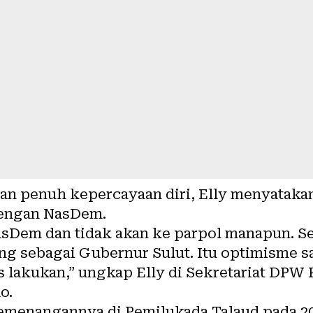
n penuh kepercayaan diri, Elly menyatakan
engan NasDem.
asDem dan tidak akan ke parpol manapun. S
ng sebagai Gubernur Sulut. Itu optimisme s
 lakukan,” ungkap Elly di Sekretariat DPW 
o.
kemenangannya di Pemilukada Talaud pada 2