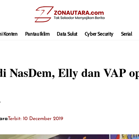
hi Konten
Pantau Iklim
Data Sulut
Cyber Security
Serial
di NasDem, Elly dan VAP o
.
ara
Terbit: 10 December 2019