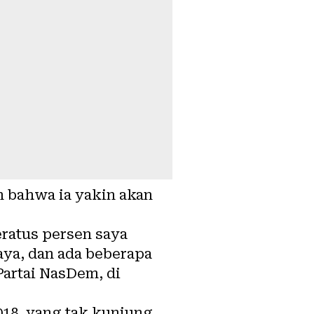
 bahwa ia yakin akan
eratus persen saya
aya, dan ada beberapa
Partai NasDem, di
018, yang tak kunjung