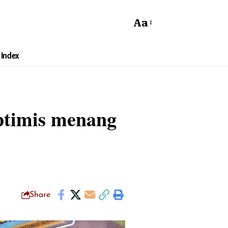
Aa
Index
ptimis menang
Share