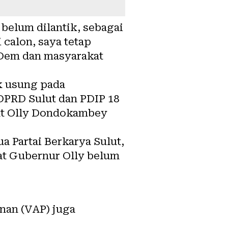
u belum dilantik, sebagai
calon, saya tetap
sDem dan masyarakat
k usung pada
DPRD Sulut dan PDIP 18
lut Olly Dondokambey
a Partai Berkarya Sulut,
at Gubernur Olly belum
nan (VAP) juga