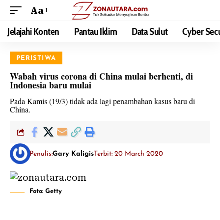
Aa
Jelajahi Konten
Pantau Iklim
Data Sulut
Cyber Secu
PERISTIWA
Wabah virus corona di China mulai berhenti, di
Indonesia baru mulai
Pada Kamis (19/3) tidak ada lagi penambahan kasus baru di
China.
Penulis:
Gary Kaligis
Terbit: 20 March 2020
Foto: Getty