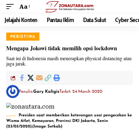
Aa
Jelajahi Konten
Pantau Iklim
Data Sulut
Cyber Secu
PERISTIWA
Mengapa Jokowi tidak memilih opsi lockdown
Saat ini di Indonesia masih menerapkan physical distancing atau
jaga jarak.
Penulis:
Gary Kaligis
Terbit: 24 March 2020
Presiden saat memberikan keterangan usai pengecekan ke
Wisma Atlet, Kemayoran, Provinsi DKI Jakarta, Senin
(23/03/2020).(Image: Setkab)