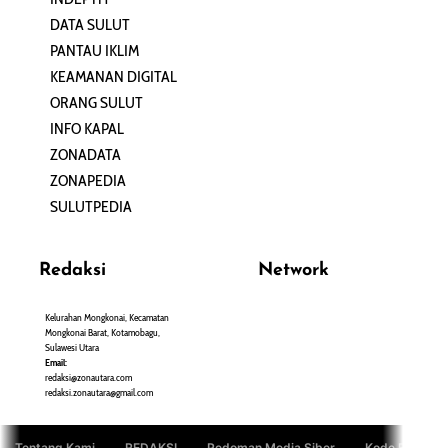
DATA SULUT
ARTIKEL
PANTAU IKLIM
PERSONA
KEAMANAN DIGITAL
ORANG SULUT
INFO KAPAL
ZONADATA
ZONAPEDIA
SULUTPEDIA
Redaksi
Network
Kelurahan Mongkonai, Kecamatan
PANTAU24.COM
Mongkonai Barat, Kotamobagu,
TENTANGPUAN.COM
Sulawesi Utara
TERASMANADO.COM
Email:
KELASBELAJAR.ORG
redaksi@zonautara.com
redaksi.zonautara@gmail.com
Tentang Kami
REDAKSI
Pedoman Media Siber
Kode Etik Jurn