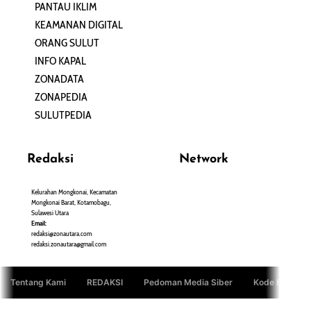
PANTAU IKLIM
PERSONA
KEAMANAN DIGITAL
ORANG SULUT
INFO KAPAL
ZONADATA
ZONAPEDIA
SULUTPEDIA
Redaksi
Network
Kelurahan Mongkonai, Kecamatan
PANTAU24.COM
Mongkonai Barat, Kotamobagu,
TENTANGPUAN.COM
Sulawesi Utara
TERASMANADO.COM
Email:
KELASBELAJAR.ORG
redaksi@zonautara.com
redaksi.zonautara@gmail.com
Tentang Kami
REDAKSI
Pedoman Media Siber
Kode Etik Jurn