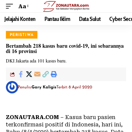
Aa
Jelajahi Konten
Pantau Iklim
Data Sulut
Cyber Secu
PERISTIWA
Bertambah 218 kasus baru covid-19, ini sebarannya
di 16 provinsi
DKI Jakarta ada 101 kasus baru.
Penulis:
Gary Kaligis
Terbit: 8 April 2020
ZONAUTARA.COM
– Kasus baru pasien
terkonfirmasi positif di Indonesia, hari ini,
Rabu (8/4/2020) bertambah 218 kasus. Data