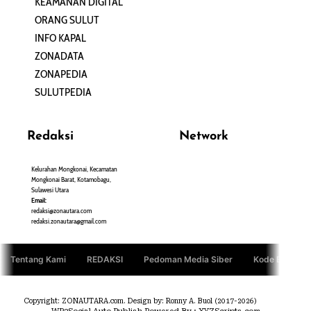
KEAMANAN DIGITAL
ORANG SULUT
INFO KAPAL
ZONADATA
ZONAPEDIA
SULUTPEDIA
Redaksi
Network
Kelurahan Mongkonai, Kecamatan
PANTAU24.COM
Mongkonai Barat, Kotamobagu,
TENTANGPUAN.COM
Sulawesi Utara
TERASMANADO.COM
Email:
KELASBELAJAR.ORG
redaksi@zonautara.com
redaksi.zonautara@gmail.com
Tentang Kami
REDAKSI
Pedoman Media Siber
Kode Etik Jurn
Copyright: ZONAUTARA.com. Design by: Ronny A. Buol (2017-2026)