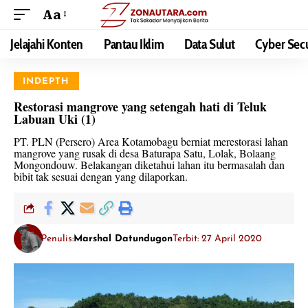
Aa
Jelajahi Konten
Pantau Iklim
Data Sulut
Cyber Secu
INDEPTH
Restorasi mangrove yang setengah hati di Teluk
Labuan Uki (1)
PT. PLN (Persero) Area Kotamobagu berniat merestorasi lahan
mangrove yang rusak di desa Baturapa Satu, Lolak, Bolaang
Mongondouw. Belakangan diketahui lahan itu bermasalah dan
bibit tak sesuai dengan yang dilaporkan.
Penulis:
Marshal Datundugon
Terbit: 27 April 2020