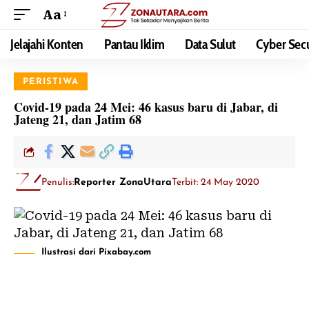
Aa
Jelajahi Konten
Pantau Iklim
Data Sulut
Cyber Secu
PERISTIWA
Covid-19 pada 24 Mei: 46 kasus baru di Jabar, di
Jateng 21, dan Jatim 68
Penulis:
Reporter ZonaUtara
Terbit: 24 May 2020
Ilustrasi dari Pixabay.com