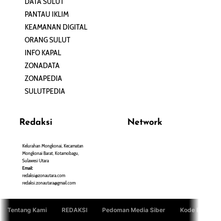
DATA SULUT
ARTIKEL
PANTAU IKLIM
PERSONA
KEAMANAN DIGITAL
ORANG SULUT
INFO KAPAL
ZONADATA
ZONAPEDIA
SULUTPEDIA
Redaksi
Network
Kelurahan Mongkonai, Kecamatan
PANTAU24.COM
Mongkonai Barat, Kotamobagu,
TENTANGPUAN.COM
Sulawesi Utara
TERASMANADO.COM
Email:
KELASBELAJAR.ORG
redaksi@zonautara.com
redaksi.zonautara@gmail.com
Tentang Kami
REDAKSI
Pedoman Media Siber
Kode Etik Jurn