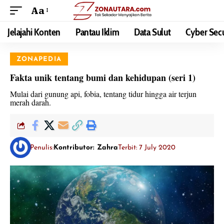
Aa
Jelajahi Konten
Pantau Iklim
Data Sulut
Cyber Secu
ZONAPEDIA
Fakta unik tentang bumi dan kehidupan (seri 1)
Mulai dari gunung api, fobia, tentang tidur hingga air terjun
merah darah.
Penulis:
Kontributor: Zahra
Terbit: 7 July 2020