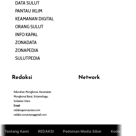
DATA SULUT
ARTIKEL
PANTAU IKLIM
PERSONA
KEAMANAN DIGITAL
ORANG SULUT
INFO KAPAL
ZONADATA
ZONAPEDIA
SULUTPEDIA
Redaksi
Network
Kelurahan Mongkonai, Kecamatan
PANTAU24.COM
Mongkonai Barat, Kotamobagu,
TENTANGPUAN.COM
Sulawesi Utara
TERASMANADO.COM
Email:
KELASBELAJAR.ORG
redaksi@zonautara.com
redaksi.zonautara@gmail.com
Tentang Kami
REDAKSI
Pedoman Media Siber
Kode Etik Jurn