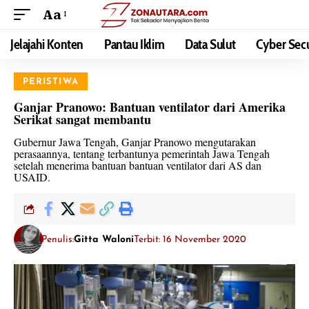
Aa
Jelajahi Konten
Pantau Iklim
Data Sulut
Cyber Secu
PERISTIWA
Ganjar Pranowo: Bantuan ventilator dari Amerika
Serikat sangat membantu
Gubernur Jawa Tengah, Ganjar Pranowo mengutarakan
perasaannya, tentang terbantunya pemerintah Jawa Tengah
setelah menerima bantuan bantuan ventilator dari AS dan
USAID.
Penulis:
Gitta Waloni
Terbit: 16 November 2020