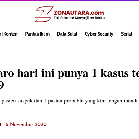
hi Konten
Pantau Iklim
Data Sulut
Cyber Security
Serial
ro hari ini punya 1 kasus t
9
2 pasien suspek dan 1 pasien probable yang kini tengah men
it: 16 November 2020