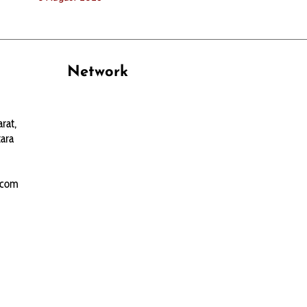
Network
PANTAU24.COM
rat,
TENTANGPUAN.COM
ara
TERASMANADO.COM
KELASBELAJAR.ORG
.com