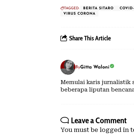
TAGGED:
BERITA SITARO
COVID-
VIRUS CORONA
Share This Article
Gitta Waloni
By
Memulai karis jurnalistik
beberapa liputan bencana 
Leave a Comment
You must be
logged in
t