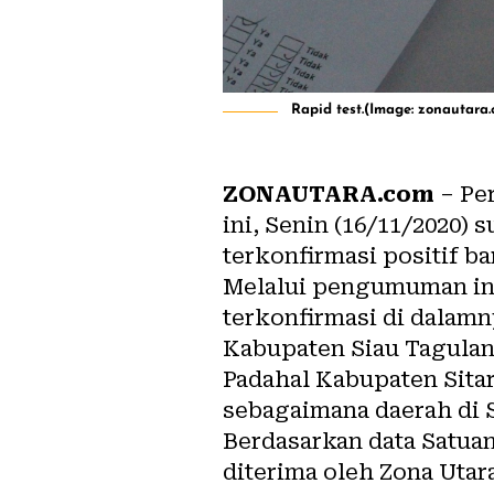
Rapid test.(Image: zonautara.
ZONAUTARA.com
– Pe
ini, Senin (16/11/2020)
terkonfirmasi positif ba
Melalui pengumuman inf
terkonfirmasi di dalamn
Kabupaten Siau Taguland
Padahal Kabupaten Sitar
sebagaimana daerah di S
Berdasarkan data Satua
diterima oleh
Zona Utar