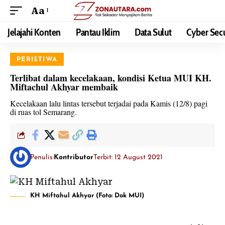
Aa
Jelajahi Konten
Pantau Iklim
Data Sulut
Cyber Secu
PERISTIWA
Terlibat dalam kecelakaan, kondisi Ketua MUI KH.
Miftachul Akhyar membaik
Kecelakaan lalu lintas tersebut terjadai pada Kamis (12/8) pagi
di ruas tol Semarang.
Penulis:
Kontributor
Terbit: 12 August 2021
KH Miftahul Akhyar (Foto: Dok MUI)