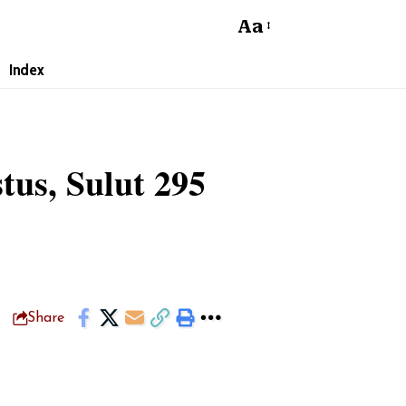
Aa
Font
Resizer
Index
us, Sulut 295
Share