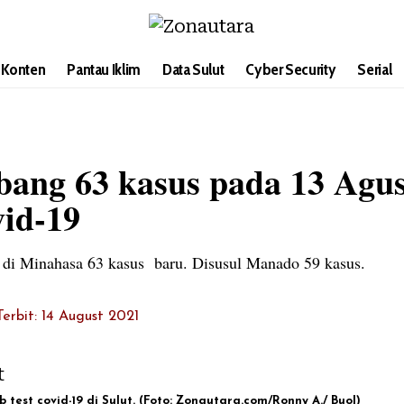
i Konten
Pantau Iklim
Data Sulut
Cyber Security
Serial
ang 63 kasus pada 13 Agust
vid-19
k di Minahasa 63 kasus baru. Disusul Manado 59 kasus.
Terbit: 14 August 2021
test covid-19 di Sulut. (Foto: Zonautara.com/Ronny A./ Buol)