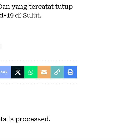
an yang tercatat tutup
-19 di Sulut.
book
a is processed.