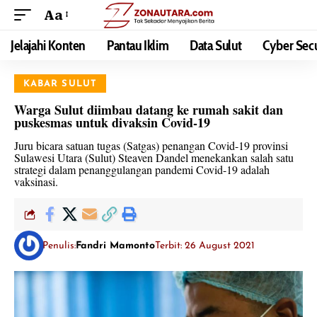
Aa
Jelajahi Konten
Pantau Iklim
Data Sulut
Cyber Secu
KABAR SULUT
Warga Sulut diimbau datang ke rumah sakit dan
puskesmas untuk divaksin Covid-19
Juru bicara satuan tugas (Satgas) penangan Covid-19 provinsi
Sulawesi Utara (Sulut) Steaven Dandel menekankan salah satu
strategi dalam penanggulangan pandemi Covid-19 adalah
vaksinasi.
Penulis:
Fandri Mamonto
Terbit: 26 August 2021