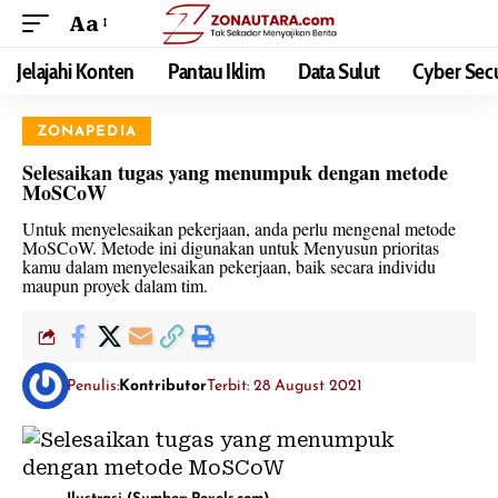
Aa
Jelajahi Konten
Pantau Iklim
Data Sulut
Cyber Secu
ZONAPEDIA
Selesaikan tugas yang menumpuk dengan metode
MoSCoW
Untuk menyelesaikan pekerjaan, anda perlu mengenal metode
MoSCoW. Metode ini digunakan untuk Menyusun prioritas
kamu dalam menyelesaikan pekerjaan, baik secara individu
maupun proyek dalam tim.
Penulis:
Kontributor
Terbit: 28 August 2021