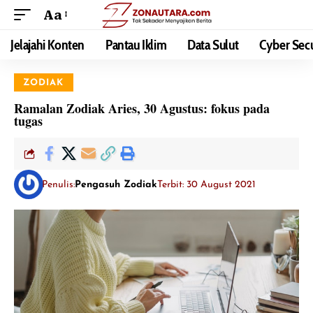
Aa
Jelajahi Konten
Pantau Iklim
Data Sulut
Cyber Secu
ZODIAK
Ramalan Zodiak Aries, 30 Agustus: fokus pada
tugas
Penulis:
Pengasuh Zodiak
Terbit: 30 August 2021