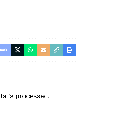
book
a is processed.