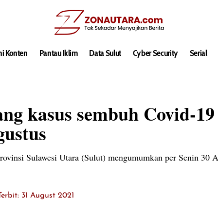
hi Konten
Pantau Iklim
Data Sulut
Cyber Security
Serial
g kasus sembuh Covid-19 
gustus
provinsi Sulawesi Utara (Sulut) mengumumkan per Senin 30 
Terbit: 31 August 2021