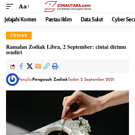
Aa
Jelajahi Konten
Pantau Iklim
Data Sulut
Cyber Secu
ZODIAK
Ramalan Zodiak Libra, 2 September: cintai dirimu
sendiri
Penulis:
Pengasuh Zodiak
Terbit: 2 September 2021