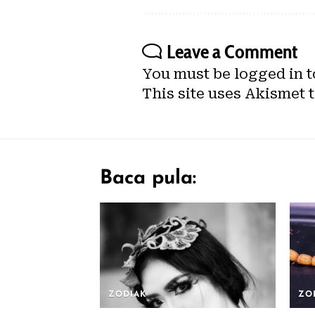
Leave a Comment
You must be
logged in
t
This site uses Akismet 
Baca pula:
ZODIAK
ZO