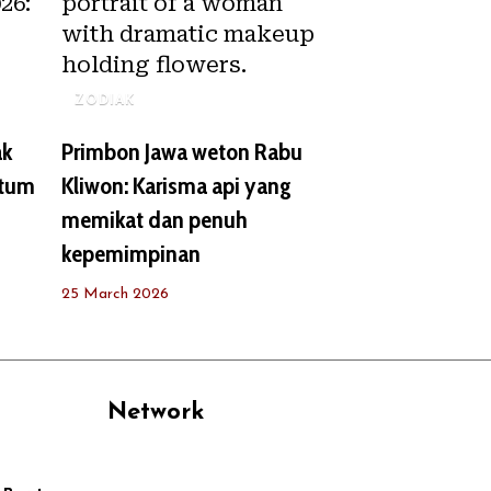
ZODIAK
ak
Primbon Jawa weton Rabu
ntum
Kliwon: Karisma api yang
memikat dan penuh
kepemimpinan
25 March 2026
Network
PANTAU24.COM