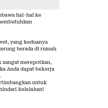
mbawa hal-hal ke
n membutuhkan
wet, yang keduanya
derung berada di rumah
ak sangat merepotkan,
ika Anda dapat bekerja
.
ertimbangkan untuk
ndari kelelahan!