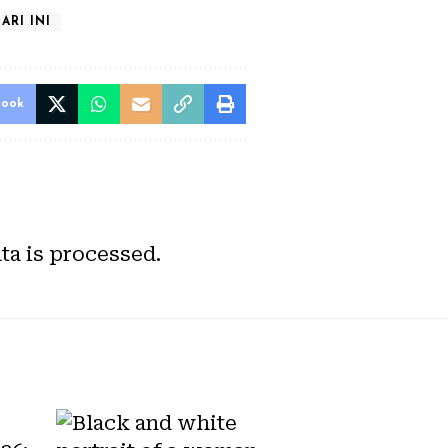
ARI INI
book
a is processed.