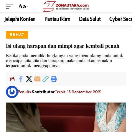
Aa
Jelajahi Konten
Pantau Iklim
Data Sulut
Cyber Secu
REHAT
Isi ulang harapan dan mimpi agar kembali penuh
Ketika anda memiliki lingkungan yang mendukung anda untuk
mencapai cita-cita dan harapan, maka anda akan semakin
terpacu untuk menggapainya.
Penulis:
Kontributor
Terbit: 13 September 2021