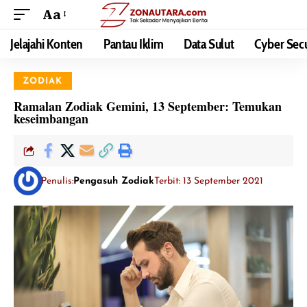
Aa
Jelajahi Konten
Pantau Iklim
Data Sulut
Cyber Secu
ZODIAK
Ramalan Zodiak Gemini, 13 September: Temukan
keseimbangan
Penulis:
Pengasuh Zodiak
Terbit: 13 September 2021