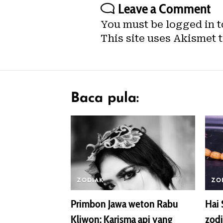
Leave a Comment
You must be
logged in
t
This site uses Akismet 
Baca pula:
ZODIAK
ZO
Primbon Jawa weton Rabu
Hai 
Kliwon: Karisma api yang
zodi