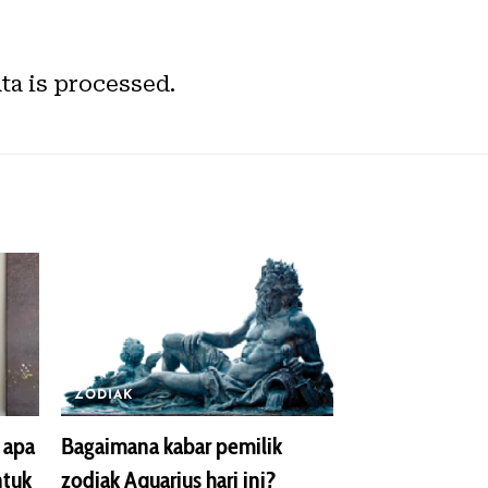
a is processed.
ZODIAK
 apa
Bagaimana kabar pemilik
ntuk
zodiak Aquarius hari ini?