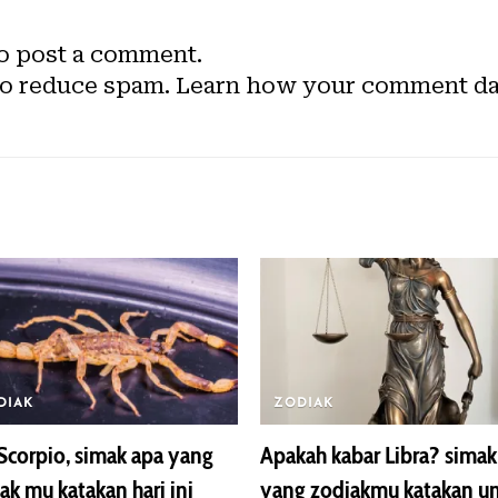
o post a comment.
to reduce spam.
Learn how your comment dat
DIAK
ZODIAK
Scorpio, simak apa yang
Apakah kabar Libra? simak
ak mu katakan hari ini
yang zodiakmu katakan u