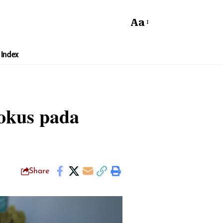
Aa
Index
okus pada
Share