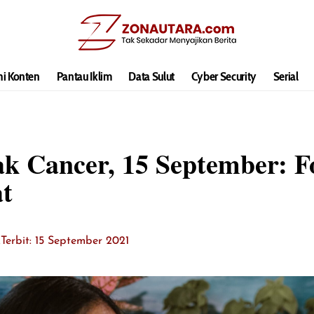
hi Konten
Pantau Iklim
Data Sulut
Cyber Security
Serial
k Cancer, 15 September: F
t
k
Terbit: 15 September 2021