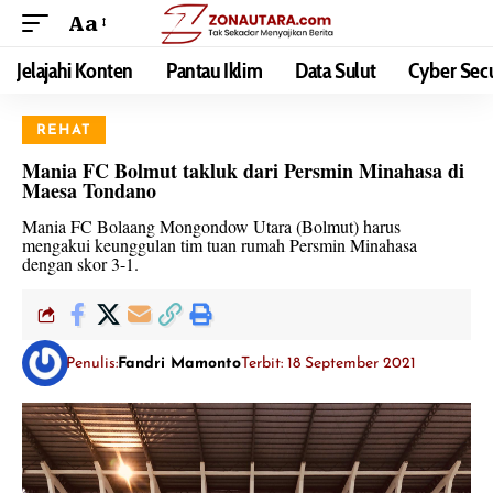
Aa
Jelajahi Konten
Pantau Iklim
Data Sulut
Cyber Secu
REHAT
Mania FC Bolmut takluk dari Persmin Minahasa di
Maesa Tondano
Mania FC Bolaang Mongondow Utara (Bolmut) harus
mengakui keunggulan tim tuan rumah Persmin Minahasa
dengan skor 3-1.
Penulis:
Fandri Mamonto
Terbit: 18 September 2021